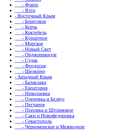
- Форос
- Ялта
- Восточный Крым
- Береговое
- Керчь
- Коктебель
- Курортное
- Морское
- Новый Свет
- Орджоникидзе
- Судак
- Феодосия
- Щелкино
- Западный Крым
- Балаклава
- Евпатория
- Николаевка
- Оленевка и Беляус
- Песчаное
- Поповка и Штормовое
- Саки и Новофедоровка
- Севастополь
- Черноморское и Межводное