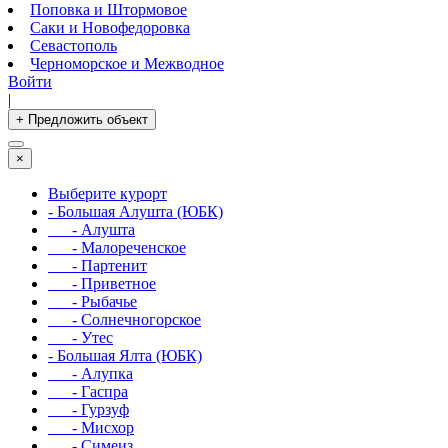
Поповка и Штормовое
Саки и Новофедоровка
Севастополь
Черноморское и Межводное
Войти
|
+ Предложить объект
×
Выберите курорт
- Большая Алушта (ЮБК)
- Алушта
- Малореченское
- Партенит
- Приветное
- Рыбачье
- Солнечногорское
- Утес
- Большая Ялта (ЮБК)
- Алупка
- Гаспра
- Гурзуф
- Мисхор
- Симеиз