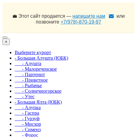
💼 Этот сайт продается —
напишите нам
или
позвоните
+7(978)-870-19-97
×
Выберите курорт
- Большая Алушта (ЮБК)
- Алушта
- Малореченское
- Партенит
- Приветное
- Рыбачье
- Солнечногорское
- Утес
- Большая Ялта (ЮБК)
- Алупка
- Гаспра
- Гурзуф
- Мисхор
- Симеиз
- Форос