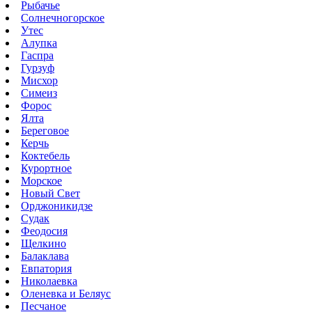
Рыбачье
Солнечногорское
Утес
Алупка
Гаспра
Гурзуф
Мисхор
Симеиз
Форос
Ялта
Береговое
Керчь
Коктебель
Курортное
Морское
Новый Свет
Орджоникидзе
Судак
Феодосия
Щелкино
Балаклава
Евпатория
Николаевка
Оленевка и Беляус
Песчаное