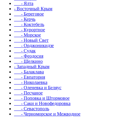
- Ялта
- Восточный Крым
- Береговое
- Керчь
- Коктебель
- Курортное
- Морское
- Новый Свет
- Орджоникидзе
- Судак
- Феодосия
- Щелкино
- Западный Крым
- Балаклава
- Евпатория
- Николаевка
- Оленевка и Беляус
- Песчаное
- Поповка и Штормовое
- Саки и Новофедоровка
- Севастополь
- Черноморское и Межводное