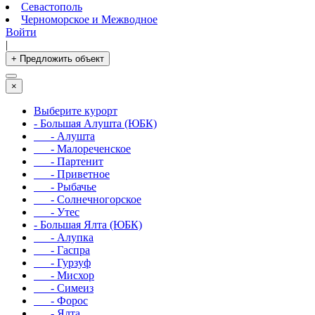
Севастополь
Черноморское и Межводное
Войти
|
+ Предложить объект
×
Выберите курорт
- Большая Алушта (ЮБК)
- Алушта
- Малореченское
- Партенит
- Приветное
- Рыбачье
- Солнечногорское
- Утес
- Большая Ялта (ЮБК)
- Алупка
- Гаспра
- Гурзуф
- Мисхор
- Симеиз
- Форос
- Ялта