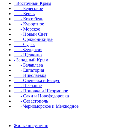
- Восточный Крым
- Береговое
- Керчь
- Коктебель
- Курортное
- Морское
- Новый Свет
- Орджоникидзе
- Судак
- Феодосия
- Щелкино
- Западный Крым
- Балаклава
- Евпатория
- Николаевка
- Оленевка и Беляус
- Песчаное
- Поповка и Штормовое
- Саки и Новофедоровка
- Севастополь
- Черноморское и Межводное
Жилье посуточно