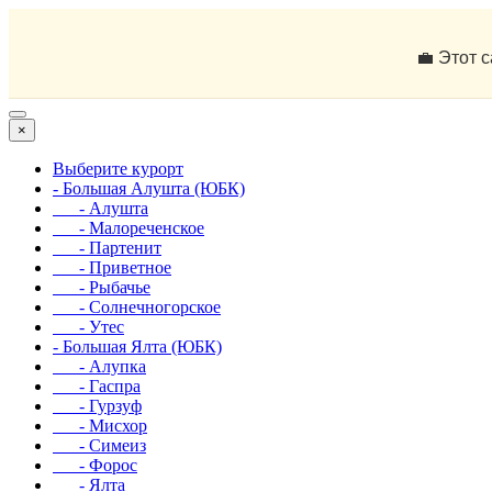
💼 Этот 
×
Выберите курорт
- Большая Алушта (ЮБК)
- Алушта
- Малореченское
- Партенит
- Приветное
- Рыбачье
- Солнечногорское
- Утес
- Большая Ялта (ЮБК)
- Алупка
- Гаспра
- Гурзуф
- Мисхор
- Симеиз
- Форос
- Ялта