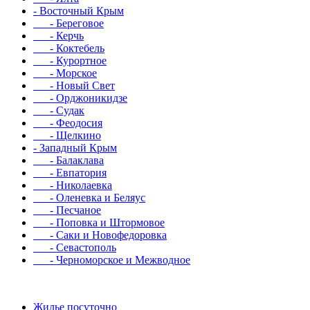
- Восточный Крым
- Береговое
- Керчь
- Коктебель
- Курортное
- Морское
- Новый Свет
- Орджоникидзе
- Судак
- Феодосия
- Щелкино
- Западный Крым
- Балаклава
- Евпатория
- Николаевка
- Оленевка и Беляус
- Песчаное
- Поповка и Штормовое
- Саки и Новофедоровка
- Севастополь
- Черноморское и Межводное
Жилье посуточно