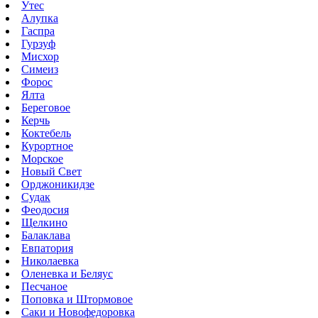
Утес
Алупка
Гаспра
Гурзуф
Мисхор
Симеиз
Форос
Ялта
Береговое
Керчь
Коктебель
Курортное
Морское
Новый Свет
Орджоникидзе
Судак
Феодосия
Щелкино
Балаклава
Евпатория
Николаевка
Оленевка и Беляус
Песчаное
Поповка и Штормовое
Саки и Новофедоровка