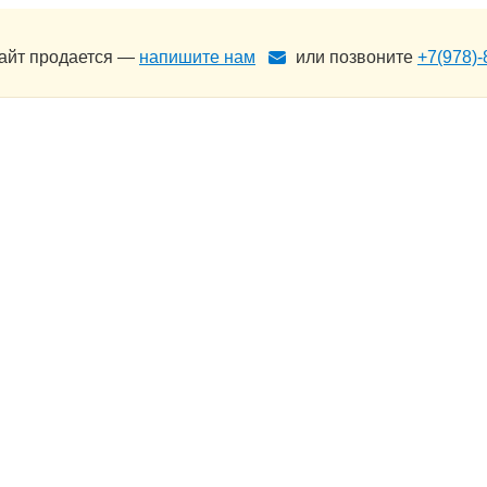
сайт продается —
напишите нам
или позвоните
+7(978)-