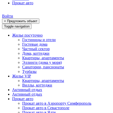
Прокат авто
Войти
+ Предложить объект
Toggle navigation
Жилье посуточно
Гостиницы и отели
Гостевые дома
Частный сектор
Дома, коттеджи
Квартиры, апартаменты
Эллинги (дома у моря)
Санатории, пансионаты
Турбазы
Жилье VIP
Квартиры, апартаменты
Виллы, коттеджи
Активный отдых
Активный отдых
Прокат авто
Прокат авто в Аэропорту Симферополь
Прокат авто в Севастополе
Прокат авто в Ялте