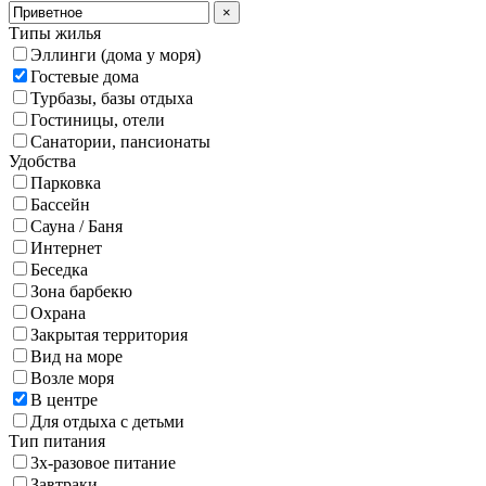
×
Типы жилья
Эллинги (дома у моря)
Гостевые дома
Турбазы, базы отдыха
Гостиницы, отели
Санатории, пансионаты
Удобства
Парковка
Бассейн
Сауна / Баня
Интернет
Беседка
Зона барбекю
Охрана
Закрытая территория
Вид на море
Возле моря
В центре
Для отдыха с детьми
Тип питания
3х-разовое питание
Завтраки