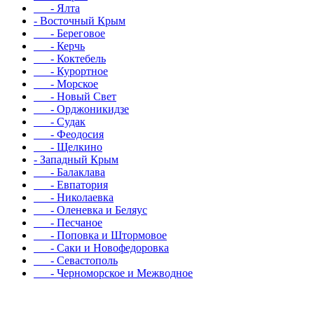
- Ялта
- Восточный Крым
- Береговое
- Керчь
- Коктебель
- Курортное
- Морское
- Новый Свет
- Орджоникидзе
- Судак
- Феодосия
- Щелкино
- Западный Крым
- Балаклава
- Евпатория
- Николаевка
- Оленевка и Беляус
- Песчаное
- Поповка и Штормовое
- Саки и Новофедоровка
- Севастополь
- Черноморское и Межводное