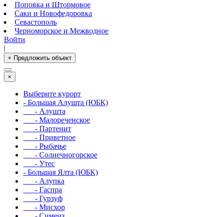
Поповка и Штормовое
Саки и Новофедоровка
Севастополь
Черноморское и Межводное
Войти
|
+ Предложить объект
×
Выберите курорт
- Большая Алушта (ЮБК)
- Алушта
- Малореченское
- Партенит
- Приветное
- Рыбачье
- Солнечногорское
- Утес
- Большая Ялта (ЮБК)
- Алупка
- Гаспра
- Гурзуф
- Мисхор
- Симеиз