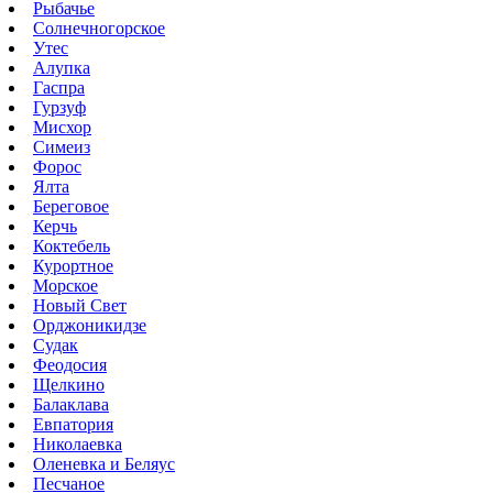
Рыбачье
Солнечногорское
Утес
Алупка
Гаспра
Гурзуф
Мисхор
Симеиз
Форос
Ялта
Береговое
Керчь
Коктебель
Курортное
Морское
Новый Свет
Орджоникидзе
Судак
Феодосия
Щелкино
Балаклава
Евпатория
Николаевка
Оленевка и Беляус
Песчаное