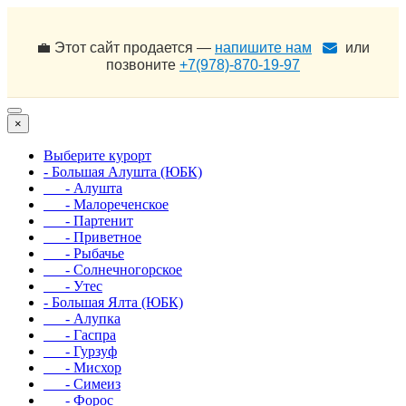
💼 Этот сайт продается —
напишите нам
или
позвоните
+7(978)-870-19-97
×
Выберите курорт
- Большая Алушта (ЮБК)
- Алушта
- Малореченское
- Партенит
- Приветное
- Рыбачье
- Солнечногорское
- Утес
- Большая Ялта (ЮБК)
- Алупка
- Гаспра
- Гурзуф
- Мисхор
- Симеиз
- Форос