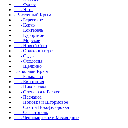
- Форос
- Ялта
- Восточный Крым
- Береговое
- Керчь
- Коктебель
- Курортное
- Морское
- Новый Свет
- Орджоникидзе
- Судак
- Феодосия
- Щелкино
- Западный Крым
- Балаклава
- Евпатория
- Николаевка
- Оленевка и Беляус
- Песчаное
- Поповка и Штормовое
- Саки и Новофедоровка
- Севастополь
- Черноморское и Межводное