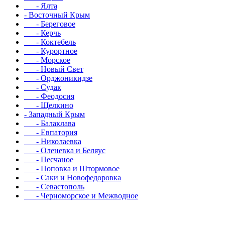
- Ялта
- Восточный Крым
- Береговое
- Керчь
- Коктебель
- Курортное
- Морское
- Новый Свет
- Орджоникидзе
- Судак
- Феодосия
- Щелкино
- Западный Крым
- Балаклава
- Евпатория
- Николаевка
- Оленевка и Беляус
- Песчаное
- Поповка и Штормовое
- Саки и Новофедоровка
- Севастополь
- Черноморское и Межводное