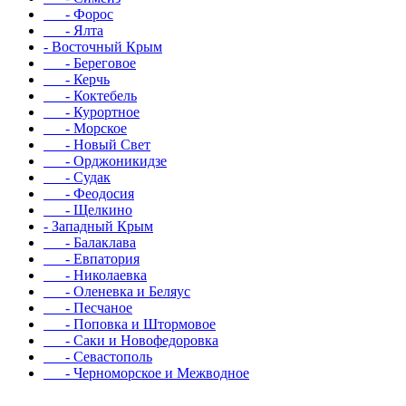
- Форос
- Ялта
- Восточный Крым
- Береговое
- Керчь
- Коктебель
- Курортное
- Морское
- Новый Свет
- Орджоникидзе
- Судак
- Феодосия
- Щелкино
- Западный Крым
- Балаклава
- Евпатория
- Николаевка
- Оленевка и Беляус
- Песчаное
- Поповка и Штормовое
- Саки и Новофедоровка
- Севастополь
- Черноморское и Межводное