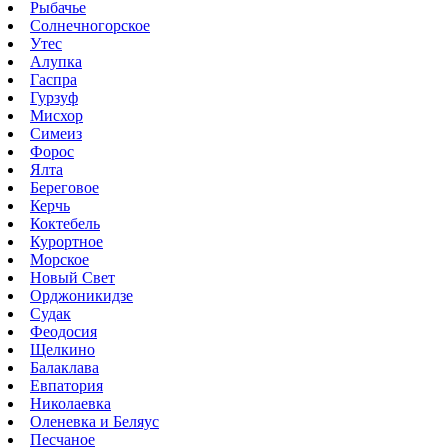
Рыбачье
Солнечногорское
Утес
Алупка
Гаспра
Гурзуф
Мисхор
Симеиз
Форос
Ялта
Береговое
Керчь
Коктебель
Курортное
Морское
Новый Свет
Орджоникидзе
Судак
Феодосия
Щелкино
Балаклава
Евпатория
Николаевка
Оленевка и Беляус
Песчаное