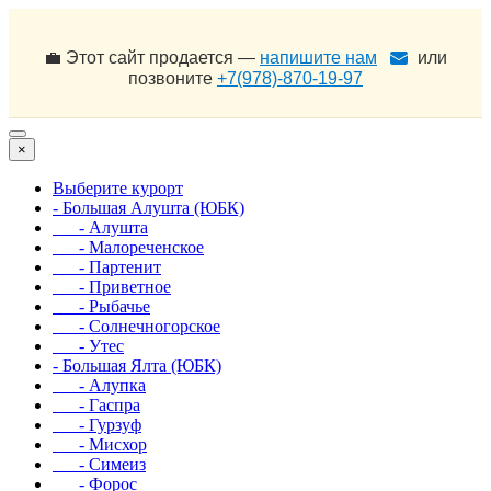
💼 Этот сайт продается —
напишите нам
или
позвоните
+7(978)-870-19-97
×
Выберите курорт
- Большая Алушта (ЮБК)
- Алушта
- Малореченское
- Партенит
- Приветное
- Рыбачье
- Солнечногорское
- Утес
- Большая Ялта (ЮБК)
- Алупка
- Гаспра
- Гурзуф
- Мисхор
- Симеиз
- Форос