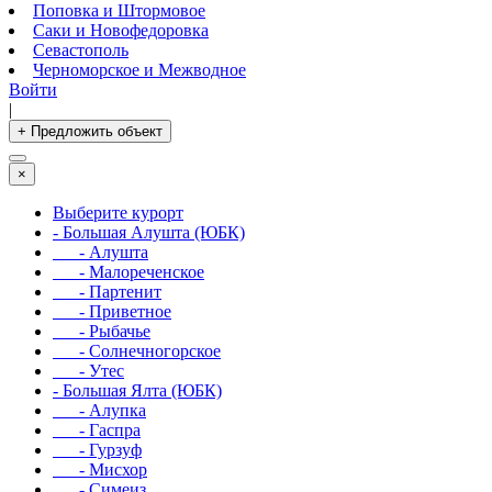
Поповка и Штормовое
Саки и Новофедоровка
Севастополь
Черноморское и Межводное
Войти
|
+ Предложить объект
×
Выберите курорт
- Большая Алушта (ЮБК)
- Алушта
- Малореченское
- Партенит
- Приветное
- Рыбачье
- Солнечногорское
- Утес
- Большая Ялта (ЮБК)
- Алупка
- Гаспра
- Гурзуф
- Мисхор
- Симеиз