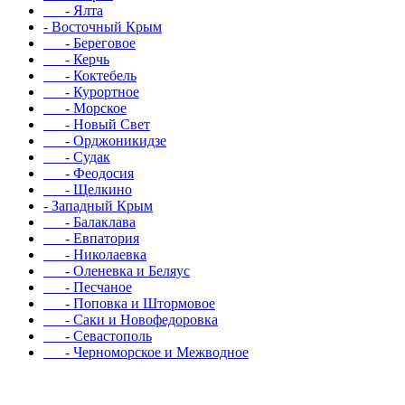
- Ялта
- Восточный Крым
- Береговое
- Керчь
- Коктебель
- Курортное
- Морское
- Новый Свет
- Орджоникидзе
- Судак
- Феодосия
- Щелкино
- Западный Крым
- Балаклава
- Евпатория
- Николаевка
- Оленевка и Беляус
- Песчаное
- Поповка и Штормовое
- Саки и Новофедоровка
- Севастополь
- Черноморское и Межводное