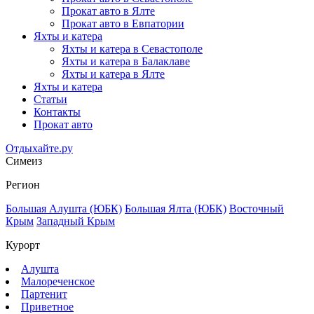
Прокат авто в Ялте
Прокат авто в Евпатории
Яхты и катера
Яхты и катера в Севастополе
Яхты и катера в Балаклаве
Яхты и катера в Ялте
Яхты и катера
Статьи
Контакты
Прокат авто
Отдыхайте.ру
Симеиз
Регион
Большая Алушта (ЮБК)
Большая Ялта (ЮБК)
Восточный
Крым
Западный Крым
Курорт
Алушта
Малореченское
Партенит
Приветное