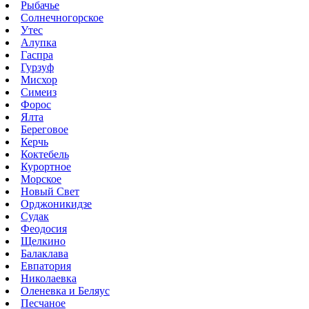
Рыбачье
Солнечногорское
Утес
Алупка
Гаспра
Гурзуф
Мисхор
Симеиз
Форос
Ялта
Береговое
Керчь
Коктебель
Курортное
Морское
Новый Свет
Орджоникидзе
Судак
Феодосия
Щелкино
Балаклава
Евпатория
Николаевка
Оленевка и Беляус
Песчаное