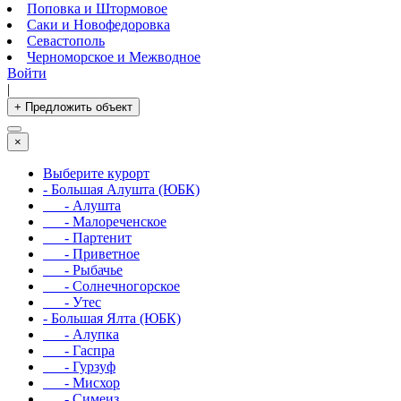
Поповка и Штормовое
Саки и Новофедоровка
Севастополь
Черноморское и Межводное
Войти
|
+ Предложить объект
×
Выберите курорт
- Большая Алушта (ЮБК)
- Алушта
- Малореченское
- Партенит
- Приветное
- Рыбачье
- Солнечногорское
- Утес
- Большая Ялта (ЮБК)
- Алупка
- Гаспра
- Гурзуф
- Мисхор
- Симеиз