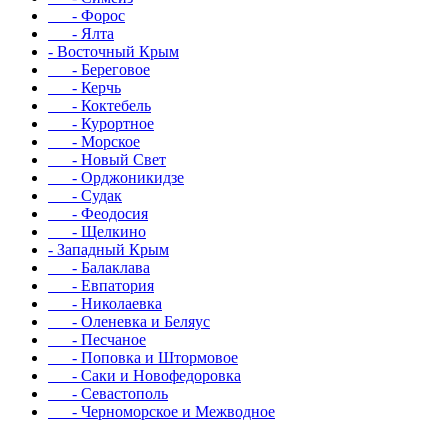
- Форос
- Ялта
- Восточный Крым
- Береговое
- Керчь
- Коктебель
- Курортное
- Морское
- Новый Свет
- Орджоникидзе
- Судак
- Феодосия
- Щелкино
- Западный Крым
- Балаклава
- Евпатория
- Николаевка
- Оленевка и Беляус
- Песчаное
- Поповка и Штормовое
- Саки и Новофедоровка
- Севастополь
- Черноморское и Межводное