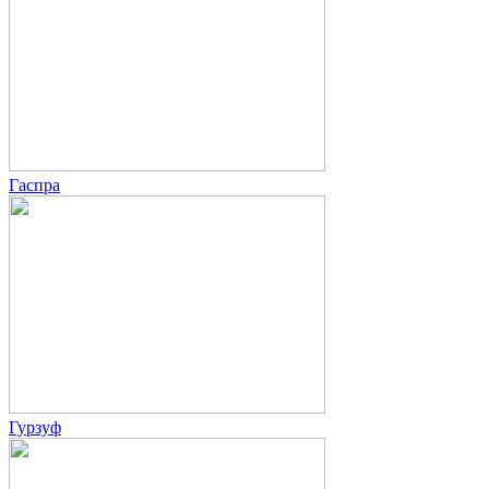
Гаспра
Гурзуф