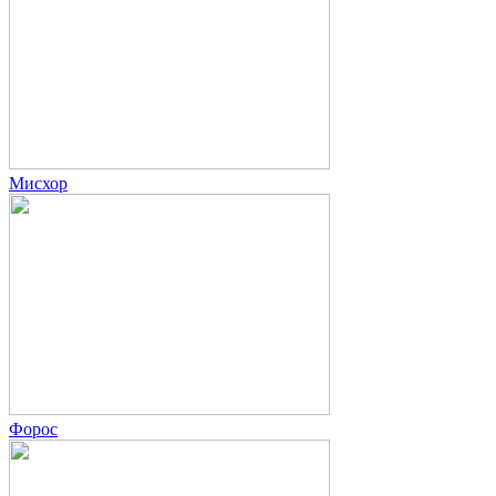
Мисхор
Форос