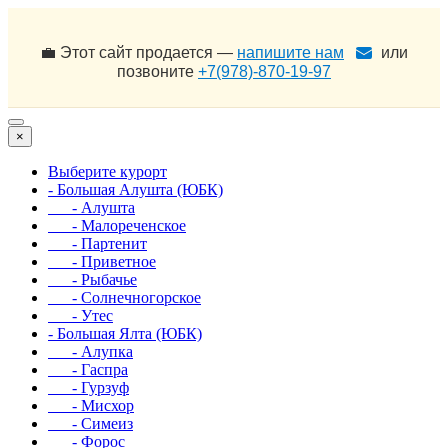
💼 Этот сайт продается —
напишите нам
или
позвоните
+7(978)-870-19-97
×
Выберите курорт
- Большая Алушта (ЮБК)
- Алушта
- Малореченское
- Партенит
- Приветное
- Рыбачье
- Солнечногорское
- Утес
- Большая Ялта (ЮБК)
- Алупка
- Гаспра
- Гурзуф
- Мисхор
- Симеиз
- Форос