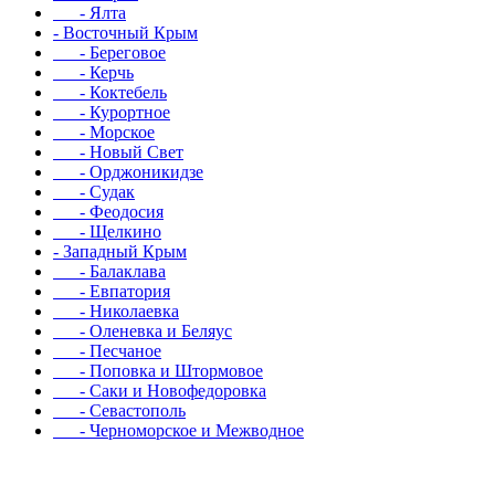
- Ялта
- Восточный Крым
- Береговое
- Керчь
- Коктебель
- Курортное
- Морское
- Новый Свет
- Орджоникидзе
- Судак
- Феодосия
- Щелкино
- Западный Крым
- Балаклава
- Евпатория
- Николаевка
- Оленевка и Беляус
- Песчаное
- Поповка и Штормовое
- Саки и Новофедоровка
- Севастополь
- Черноморское и Межводное