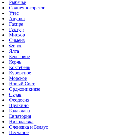
Рыбачье
Солнечногорское
Утес
Алупка
Гаспра
Гурзуф
Мисхор
Симеиз
Форос
Ялта
Береговое
Керчь
Коктебель
Курортное
Морское
Новый Свет
Орджоникидзе
Судак
Феодосия
Щелкино
Балаклава
Евпатория
Николаевка
Оленевка и Беляус
Песчаное