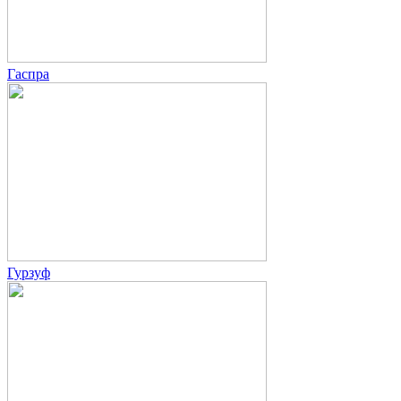
Гаспра
Гурзуф