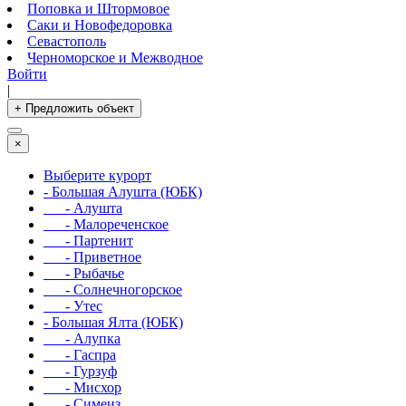
Поповка и Штормовое
Саки и Новофедоровка
Севастополь
Черноморское и Межводное
Войти
|
+ Предложить объект
×
Выберите курорт
- Большая Алушта (ЮБК)
- Алушта
- Малореченское
- Партенит
- Приветное
- Рыбачье
- Солнечногорское
- Утес
- Большая Ялта (ЮБК)
- Алупка
- Гаспра
- Гурзуф
- Мисхор
- Симеиз