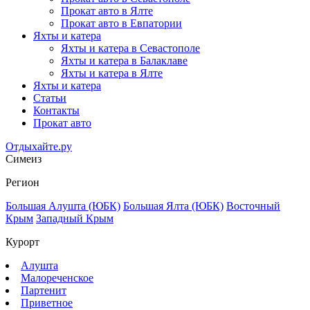
Прокат авто в Ялте
Прокат авто в Евпатории
Яхты и катера
Яхты и катера в Севастополе
Яхты и катера в Балаклаве
Яхты и катера в Ялте
Яхты и катера
Статьи
Контакты
Прокат авто
Отдыхайте.ру
Симеиз
Регион
Большая Алушта (ЮБК)
Большая Ялта (ЮБК)
Восточный
Крым
Западный Крым
Курорт
Алушта
Малореченское
Партенит
Приветное