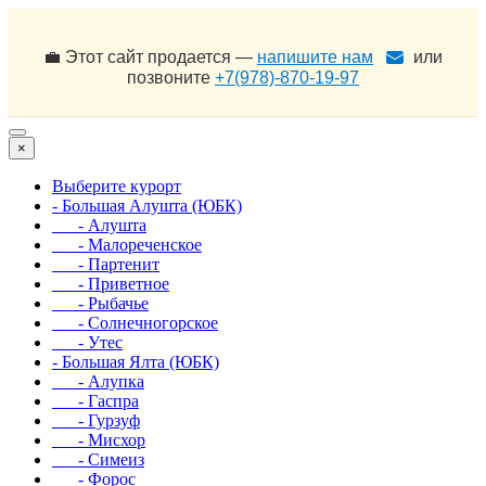
💼 Этот сайт продается —
напишите нам
или
позвоните
+7(978)-870-19-97
×
Выберите курорт
- Большая Алушта (ЮБК)
- Алушта
- Малореченское
- Партенит
- Приветное
- Рыбачье
- Солнечногорское
- Утес
- Большая Ялта (ЮБК)
- Алупка
- Гаспра
- Гурзуф
- Мисхор
- Симеиз
- Форос