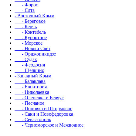
- Форос
- Ялта
- Восточный Крым
- Береговое
- Керчь
- Коктебель
- Курортное
- Морское
- Новый Свет
- Орджоникидзе
- Судак
- Феодосия
- Щелкино
- Западный Крым
- Балаклава
- Евпатория
- Николаевка
- Оленевка и Беляус
- Песчаное
- Поповка и Штормовое
- Саки и Новофедоровка
- Севастополь
- Черноморское и Межводное