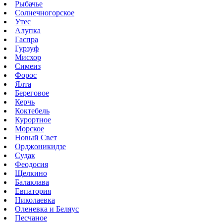
Рыбачье
Солнечногорское
Утес
Алупка
Гаспра
Гурзуф
Мисхор
Симеиз
Форос
Ялта
Береговое
Керчь
Коктебель
Курортное
Морское
Новый Свет
Орджоникидзе
Судак
Феодосия
Щелкино
Балаклава
Евпатория
Николаевка
Оленевка и Беляус
Песчаное