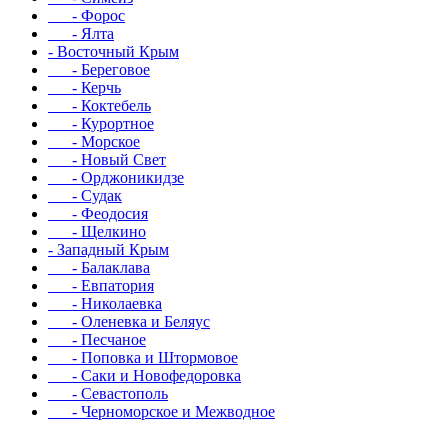
- Форос
- Ялта
- Восточный Крым
- Береговое
- Керчь
- Коктебель
- Курортное
- Морское
- Новый Свет
- Орджоникидзе
- Судак
- Феодосия
- Щелкино
- Западный Крым
- Балаклава
- Евпатория
- Николаевка
- Оленевка и Беляус
- Песчаное
- Поповка и Штормовое
- Саки и Новофедоровка
- Севастополь
- Черноморское и Межводное