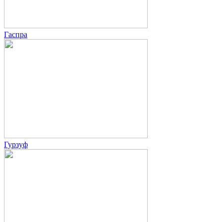
Гаспра
Гурзуф