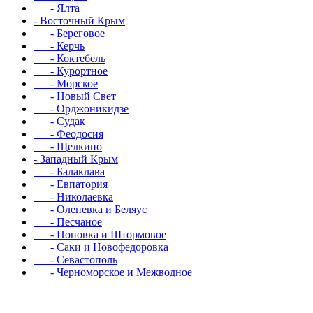
- Ялта
- Восточный Крым
- Береговое
- Керчь
- Коктебель
- Курортное
- Морское
- Новый Свет
- Орджоникидзе
- Судак
- Феодосия
- Щелкино
- Западный Крым
- Балаклава
- Евпатория
- Николаевка
- Оленевка и Беляус
- Песчаное
- Поповка и Штормовое
- Саки и Новофедоровка
- Севастополь
- Черноморское и Межводное