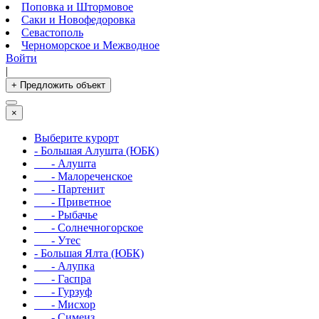
Поповка и Штормовое
Саки и Новофедоровка
Севастополь
Черноморское и Межводное
Войти
|
+ Предложить объект
×
Выберите курорт
- Большая Алушта (ЮБК)
- Алушта
- Малореченское
- Партенит
- Приветное
- Рыбачье
- Солнечногорское
- Утес
- Большая Ялта (ЮБК)
- Алупка
- Гаспра
- Гурзуф
- Мисхор
- Симеиз