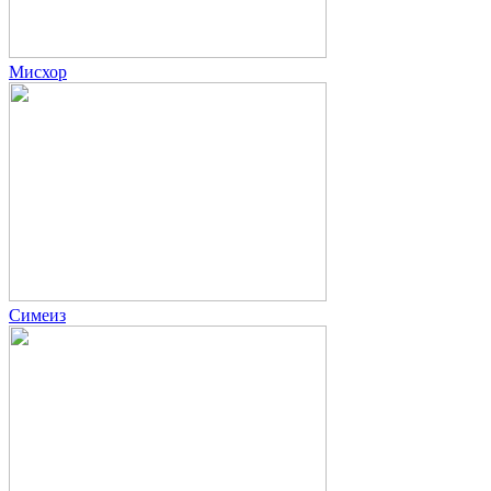
Мисхор
Симеиз