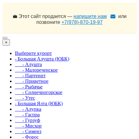
💼 Этот сайт продается —
напишите нам
или
позвоните
+7(978)-870-19-97
×
Выберите курорт
- Большая Алушта (ЮБК)
- Алушта
- Малореченское
- Партенит
- Приветное
- Рыбачье
- Солнечногорское
- Утес
- Большая Ялта (ЮБК)
- Алупка
- Гаспра
- Гурзуф
- Мисхор
- Симеиз
- Форос