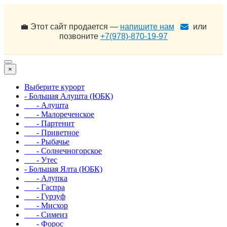
💼 Этот сайт продается —
напишите нам
или
позвоните
+7(978)-870-19-97
×
Выберите курорт
- Большая Алушта (ЮБК)
- Алушта
- Малореченское
- Партенит
- Приветное
- Рыбачье
- Солнечногорское
- Утес
- Большая Ялта (ЮБК)
- Алупка
- Гаспра
- Гурзуф
- Мисхор
- Симеиз
- Форос