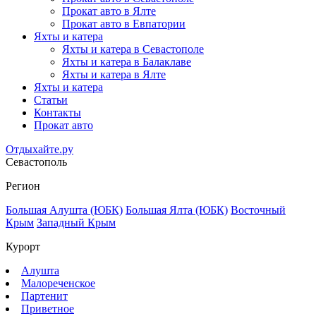
Прокат авто в Ялте
Прокат авто в Евпатории
Яхты и катера
Яхты и катера в Севастополе
Яхты и катера в Балаклаве
Яхты и катера в Ялте
Яхты и катера
Статьи
Контакты
Прокат авто
Отдыхайте.ру
Севастополь
Регион
Большая Алушта (ЮБК)
Большая Ялта (ЮБК)
Восточный
Крым
Западный Крым
Курорт
Алушта
Малореченское
Партенит
Приветное