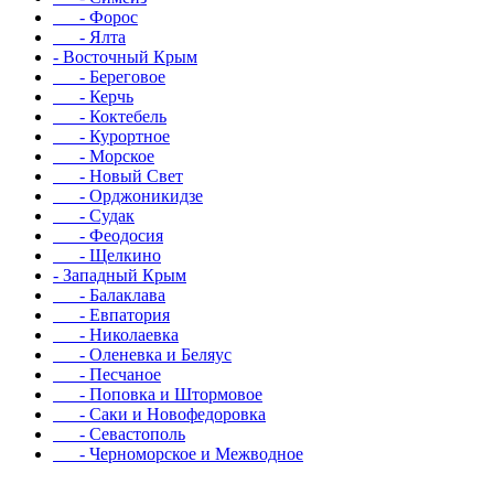
- Форос
- Ялта
- Восточный Крым
- Береговое
- Керчь
- Коктебель
- Курортное
- Морское
- Новый Свет
- Орджоникидзе
- Судак
- Феодосия
- Щелкино
- Западный Крым
- Балаклава
- Евпатория
- Николаевка
- Оленевка и Беляус
- Песчаное
- Поповка и Штормовое
- Саки и Новофедоровка
- Севастополь
- Черноморское и Межводное