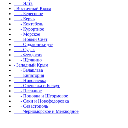
- Ялта
- Восточный Крым
- Береговое
- Керчь
- Коктебель
- Курортное
- Морское
- Новый Свет
- Орджоникидзе
- Судак
- Феодосия
- Щелкино
- Западный Крым
- Балаклава
- Евпатория
- Николаевка
- Оленевка и Беляус
- Песчаное
- Поповка и Штормовое
- Саки и Новофедоровка
- Севастополь
- Черноморское и Межводное