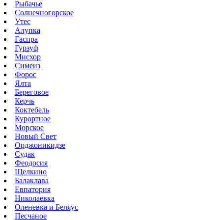
Рыбачье
Солнечногорское
Утес
Алупка
Гаспра
Гурзуф
Мисхор
Симеиз
Форос
Ялта
Береговое
Керчь
Коктебель
Курортное
Морское
Новый Свет
Орджоникидзе
Судак
Феодосия
Щелкино
Балаклава
Евпатория
Николаевка
Оленевка и Беляус
Песчаное