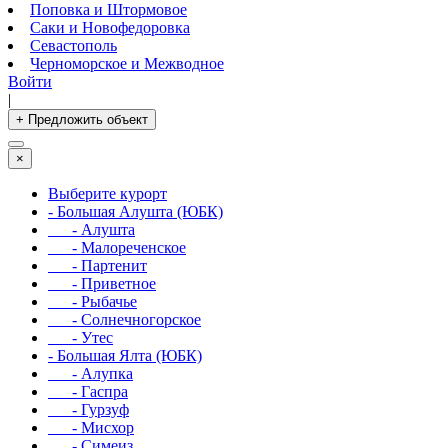
Поповка и Штормовое
Саки и Новофедоровка
Севастополь
Черноморское и Межводное
Войти
|
+ Предложить объект
×
Выберите курорт
- Большая Алушта (ЮБК)
- Алушта
- Малореченское
- Партенит
- Приветное
- Рыбачье
- Солнечногорское
- Утес
- Большая Ялта (ЮБК)
- Алупка
- Гаспра
- Гурзуф
- Мисхор
- Симеиз