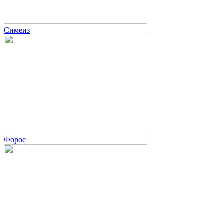
Симеиз
Форос