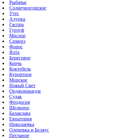
Рыбачье
Солнечногорское
Утес
Алупка
Гаспра
Гурзуф
Мисхор
Симеиз
Форос
Ялта
Береговое
Керчь
Коктебель
Курортное
Морское
Новый Свет
Орджоникидзе
Судак
Феодосия
Щелкино
Балаклава
Евпатория
Николаевка
Оленевка и Беляус
Песчаное