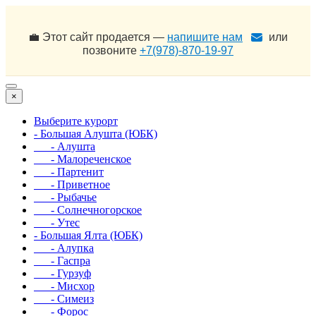
💼 Этот сайт продается —
напишите нам
или
позвоните
+7(978)-870-19-97
×
Выберите курорт
- Большая Алушта (ЮБК)
- Алушта
- Малореченское
- Партенит
- Приветное
- Рыбачье
- Солнечногорское
- Утес
- Большая Ялта (ЮБК)
- Алупка
- Гаспра
- Гурзуф
- Мисхор
- Симеиз
- Форос