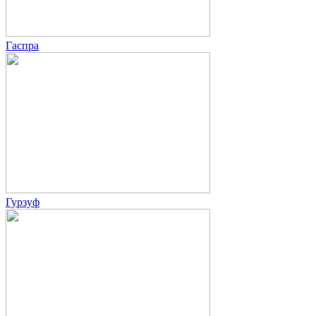
Гаспра
Гурзуф