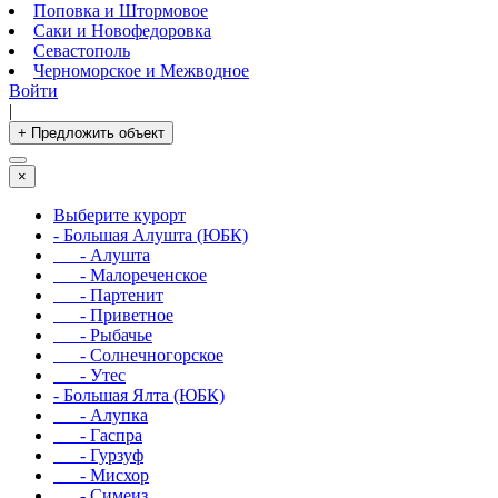
Поповка и Штормовое
Саки и Новофедоровка
Севастополь
Черноморское и Межводное
Войти
|
+ Предложить объект
×
Выберите курорт
- Большая Алушта (ЮБК)
- Алушта
- Малореченское
- Партенит
- Приветное
- Рыбачье
- Солнечногорское
- Утес
- Большая Ялта (ЮБК)
- Алупка
- Гаспра
- Гурзуф
- Мисхор
- Симеиз