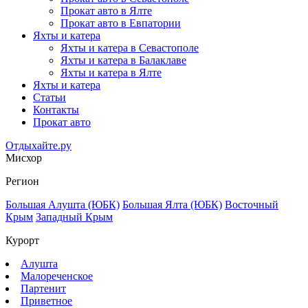
Прокат авто в Ялте
Прокат авто в Евпатории
Яхты и катера
Яхты и катера в Севастополе
Яхты и катера в Балаклаве
Яхты и катера в Ялте
Яхты и катера
Статьи
Контакты
Прокат авто
Отдыхайте.ру
Мисхор
Регион
Большая Алушта (ЮБК)
Большая Ялта (ЮБК)
Восточный
Крым
Западный Крым
Курорт
Алушта
Малореченское
Партенит
Приветное