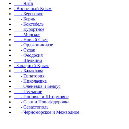
- Ялта
- Восточный Крым
- Береговое
- Керчь
- Коктебель
- Курортное
- Морское
- Новый Свет
- Орджоникидзе
- Судак
- Феодосия
- Щелкино
- Западный Крым
- Балаклава
- Евпатория
- Николаевка
- Оленевка и Беляус
- Песчаное
- Поповка и Штормовое
- Саки и Новофедоровка
- Севастополь
- Черноморское и Межводное