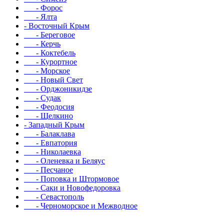
- Форос
- Ялта
- Восточный Крым
- Береговое
- Керчь
- Коктебель
- Курортное
- Морское
- Новый Свет
- Орджоникидзе
- Судак
- Феодосия
- Щелкино
- Западный Крым
- Балаклава
- Евпатория
- Николаевка
- Оленевка и Беляус
- Песчаное
- Поповка и Штормовое
- Саки и Новофедоровка
- Севастополь
- Черноморское и Межводное