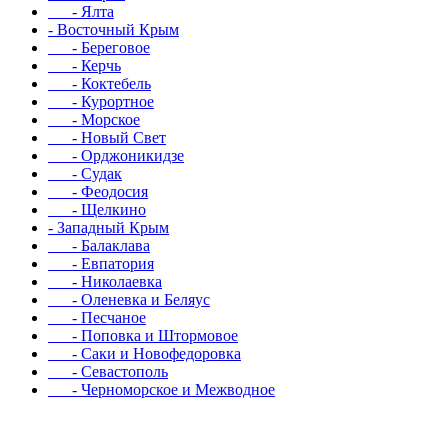
- Ялта
- Восточный Крым
- Береговое
- Керчь
- Коктебель
- Курортное
- Морское
- Новый Свет
- Орджоникидзе
- Судак
- Феодосия
- Щелкино
- Западный Крым
- Балаклава
- Евпатория
- Николаевка
- Оленевка и Беляус
- Песчаное
- Поповка и Штормовое
- Саки и Новофедоровка
- Севастополь
- Черноморское и Межводное