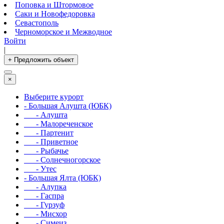
Поповка и Штормовое
Саки и Новофедоровка
Севастополь
Черноморское и Межводное
Войти
|
+ Предложить объект
×
Выберите курорт
- Большая Алушта (ЮБК)
- Алушта
- Малореченское
- Партенит
- Приветное
- Рыбачье
- Солнечногорское
- Утес
- Большая Ялта (ЮБК)
- Алупка
- Гаспра
- Гурзуф
- Мисхор
- Симеиз