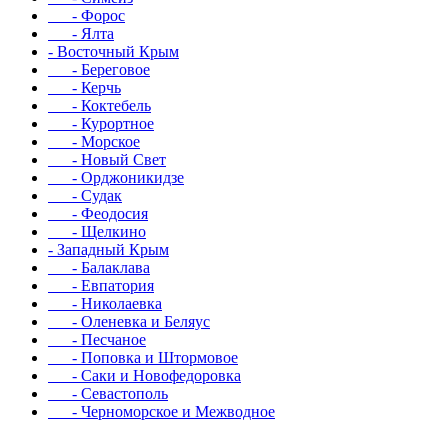
- Форос
- Ялта
- Восточный Крым
- Береговое
- Керчь
- Коктебель
- Курортное
- Морское
- Новый Свет
- Орджоникидзе
- Судак
- Феодосия
- Щелкино
- Западный Крым
- Балаклава
- Евпатория
- Николаевка
- Оленевка и Беляус
- Песчаное
- Поповка и Штормовое
- Саки и Новофедоровка
- Севастополь
- Черноморское и Межводное