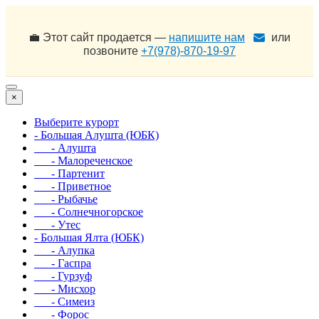
💼 Этот сайт продается —
напишите нам
или
позвоните
+7(978)-870-19-97
×
Выберите курорт
- Большая Алушта (ЮБК)
- Алушта
- Малореченское
- Партенит
- Приветное
- Рыбачье
- Солнечногорское
- Утес
- Большая Ялта (ЮБК)
- Алупка
- Гаспра
- Гурзуф
- Мисхор
- Симеиз
- Форос