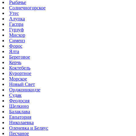
Рыбачье
Солнечногорское
Утес
Алупка
Гаспра
Гурзуф
Мисхор
Симеиз
Форос
Ялта
Береговое
Керчь
Коктебель
Курортное
Морское
Новый Свет
Орджоникидзе
Судак
Феодосия
Щелкино
Балаклава
Евпатория
Николаевка
Оленевка и Беляус
Песчаное