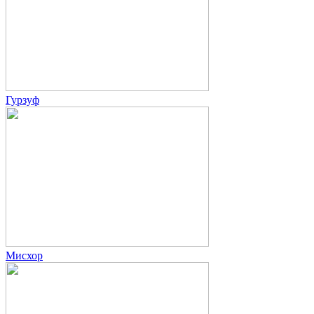
Гурзуф
Мисхор