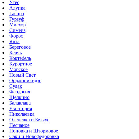
Утес
Алупка
Гаспра
Гурзуф
Мисхор
Симеиз
Форос
Ялта
Береговое
Керчь
Коктебель
Курортное
Морское
Новый Свет
Орджоникидзе
Судак
Феодосия
Щелкино
Балаклава
Евпатория
Николаевка
Оленевка и Беляус
Песчаное
Поповка и Штормовое
Саки и Новофедоровка