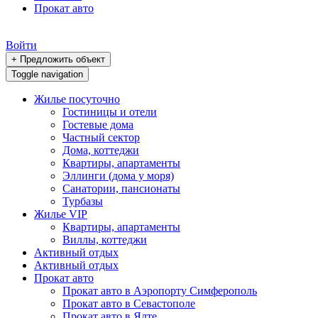
Прокат авто
Войти
+ Предложить объект
Toggle navigation
Жилье посуточно
Гостиницы и отели
Гостевые дома
Частный сектор
Дома, коттеджи
Квартиры, апартаменты
Эллинги (дома у моря)
Санатории, пансионаты
Турбазы
Жилье VIP
Квартиры, апартаменты
Виллы, коттеджи
Активный отдых
Активный отдых
Прокат авто
Прокат авто в Аэропорту Симферополь
Прокат авто в Севастополе
Прокат авто в Ялте