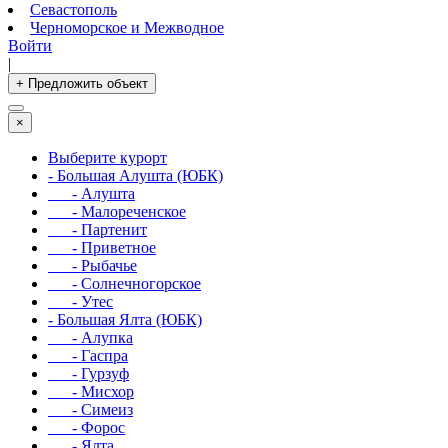
Севастополь
Черноморское и Межводное
Войти
|
+ Предложить объект
×
Выберите курорт
- Большая Алушта (ЮБК)
- Алушта
- Малореченское
- Партенит
- Приветное
- Рыбачье
- Солнечногорское
- Утес
- Большая Ялта (ЮБК)
- Алупка
- Гаспра
- Гурзуф
- Мисхор
- Симеиз
- Форос
- Ялта