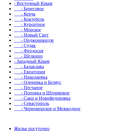
- Восточный Крым
- Береговое
- Керчь
- Коктебель
- Курортное
- Морское
- Новый Свет
- Орджоникидзе
- Судак
- Феодосия
- Щелкино
- Западный Крым
- Балаклава
- Евпатория
- Николаевка
- Оленевка и Беляус
- Песчаное
- Поповка и Штормовое
- Саки и Новофедоровка
- Севастополь
- Черноморское и Межводное
Жилье посуточно