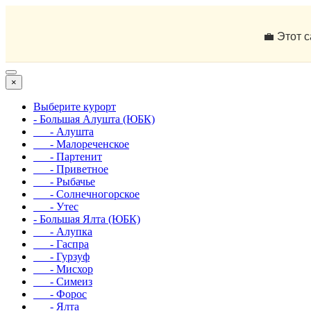
💼 Этот 
×
Выберите курорт
- Большая Алушта (ЮБК)
- Алушта
- Малореченское
- Партенит
- Приветное
- Рыбачье
- Солнечногорское
- Утес
- Большая Ялта (ЮБК)
- Алупка
- Гаспра
- Гурзуф
- Мисхор
- Симеиз
- Форос
- Ялта