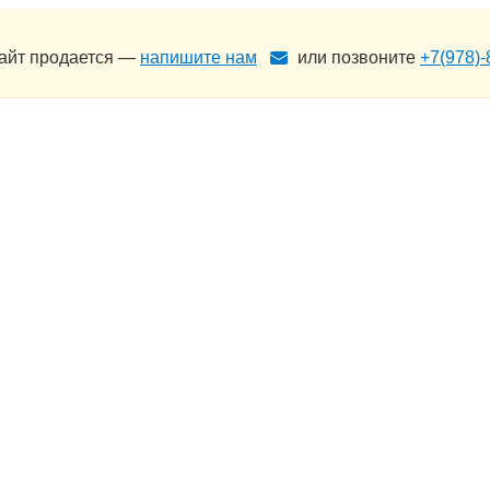
сайт продается —
напишите нам
или позвоните
+7(978)-