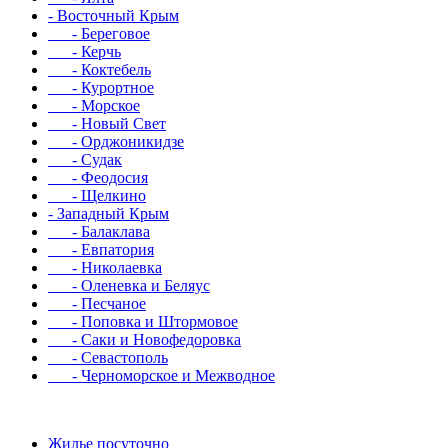
- Восточный Крым
- Береговое
- Керчь
- Коктебель
- Курортное
- Морское
- Новый Свет
- Орджоникидзе
- Судак
- Феодосия
- Щелкино
- Западный Крым
- Балаклава
- Евпатория
- Николаевка
- Оленевка и Беляус
- Песчаное
- Поповка и Штормовое
- Саки и Новофедоровка
- Севастополь
- Черноморское и Межводное
Жилье посуточно