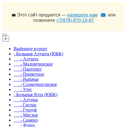
💼 Этот сайт продается —
напишите нам
или
позвоните
+7(978)-870-19-97
×
Выберите курорт
- Большая Алушта (ЮБК)
- Алушта
- Малореченское
- Партенит
- Приветное
- Рыбачье
- Солнечногорское
- Утес
- Большая Ялта (ЮБК)
- Алупка
- Гаспра
- Гурзуф
- Мисхор
- Симеиз
- Форос