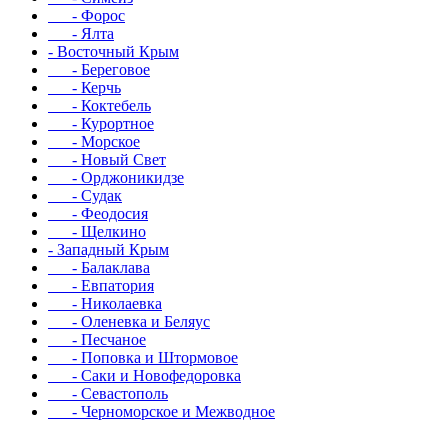
- Форос
- Ялта
- Восточный Крым
- Береговое
- Керчь
- Коктебель
- Курортное
- Морское
- Новый Свет
- Орджоникидзе
- Судак
- Феодосия
- Щелкино
- Западный Крым
- Балаклава
- Евпатория
- Николаевка
- Оленевка и Беляус
- Песчаное
- Поповка и Штормовое
- Саки и Новофедоровка
- Севастополь
- Черноморское и Межводное