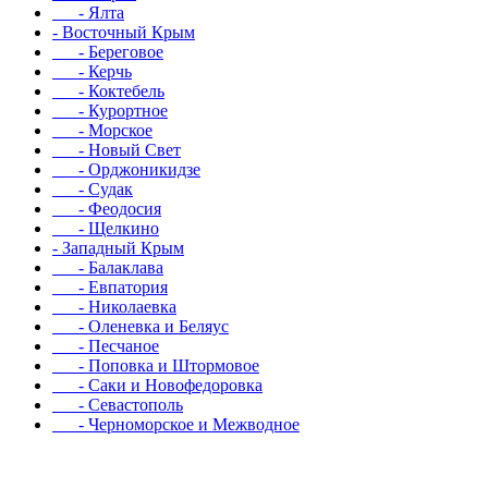
- Ялта
- Восточный Крым
- Береговое
- Керчь
- Коктебель
- Курортное
- Морское
- Новый Свет
- Орджоникидзе
- Судак
- Феодосия
- Щелкино
- Западный Крым
- Балаклава
- Евпатория
- Николаевка
- Оленевка и Беляус
- Песчаное
- Поповка и Штормовое
- Саки и Новофедоровка
- Севастополь
- Черноморское и Межводное