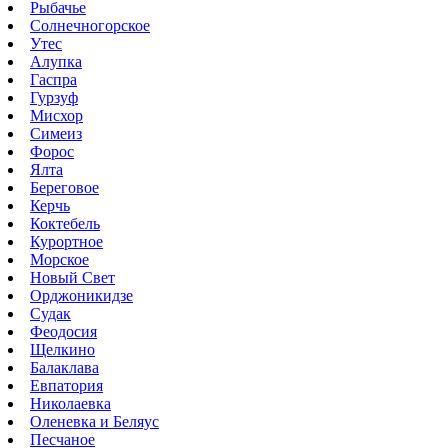
Рыбачье
Солнечногорское
Утес
Алупка
Гаспра
Гурзуф
Мисхор
Симеиз
Форос
Ялта
Береговое
Керчь
Коктебель
Курортное
Морское
Новый Свет
Орджоникидзе
Судак
Феодосия
Щелкино
Балаклава
Евпатория
Николаевка
Оленевка и Беляус
Песчаное