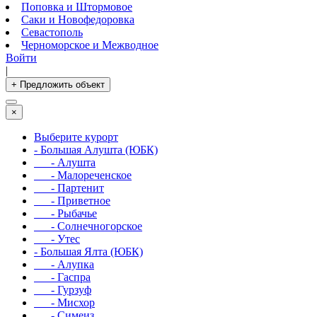
Поповка и Штормовое
Саки и Новофедоровка
Севастополь
Черноморское и Межводное
Войти
|
+ Предложить объект
×
Выберите курорт
- Большая Алушта (ЮБК)
- Алушта
- Малореченское
- Партенит
- Приветное
- Рыбачье
- Солнечногорское
- Утес
- Большая Ялта (ЮБК)
- Алупка
- Гаспра
- Гурзуф
- Мисхор
- Симеиз