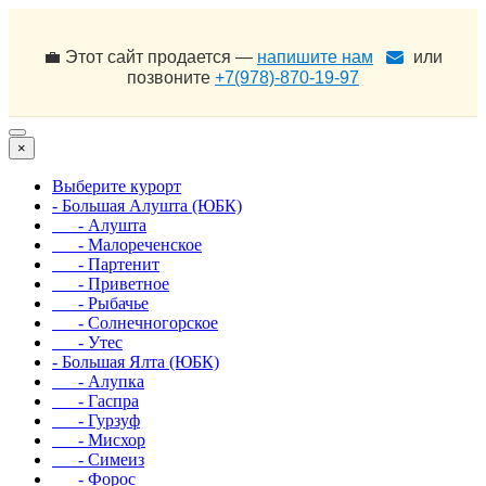
💼 Этот сайт продается —
напишите нам
или
позвоните
+7(978)-870-19-97
×
Выберите курорт
- Большая Алушта (ЮБК)
- Алушта
- Малореченское
- Партенит
- Приветное
- Рыбачье
- Солнечногорское
- Утес
- Большая Ялта (ЮБК)
- Алупка
- Гаспра
- Гурзуф
- Мисхор
- Симеиз
- Форос