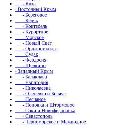
- Ялта
- Восточный Крым
- Береговое
- Керчь
- Коктебель
- Курортное
- Морское
- Новый Свет
- Орджоникидзе
- Судак
- Феодосия
- Щелкино
- Западный Крым
- Балаклава
- Евпатория
- Николаевка
- Оленевка и Беляус
- Песчаное
- Поповка и Штормовое
- Саки и Новофедоровка
- Севастополь
- Черноморское и Межводное