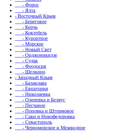
- Форос
- Ялта
- Восточный Крым
- Береговое
- Керчь
- Коктебель
- Курортное
- Морское
- Новый Свет
- Орджоникидзе
- Судак
- Феодосия
- Щелкино
- Западный Крым
- Балаклава
- Евпатория
- Николаевка
- Оленевка и Беляус
- Песчаное
- Поповка и Штормовое
- Саки и Новофедоровка
- Севастополь
- Черноморское и Межводное