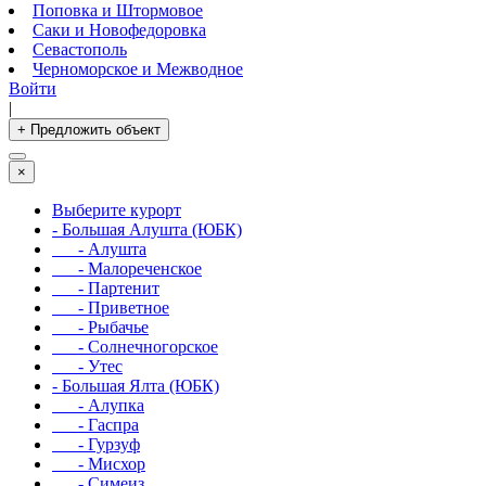
Поповка и Штормовое
Саки и Новофедоровка
Севастополь
Черноморское и Межводное
Войти
|
+ Предложить объект
×
Выберите курорт
- Большая Алушта (ЮБК)
- Алушта
- Малореченское
- Партенит
- Приветное
- Рыбачье
- Солнечногорское
- Утес
- Большая Ялта (ЮБК)
- Алупка
- Гаспра
- Гурзуф
- Мисхор
- Симеиз