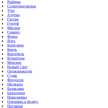
Рыбачье
Солнечногорское
Утес
Алупка
Гаспра
Гурзуф
Мисхор
Симеиз
Форос
Ялта
Береговое
Керчь
Коктебель
Курортное
Морское
Новый Свет
Орджоникидзе
Судак
Феодосия
Щелкино
Балаклава
Евпатория
Николаевка
Оленевка и Беляус
Песчаное