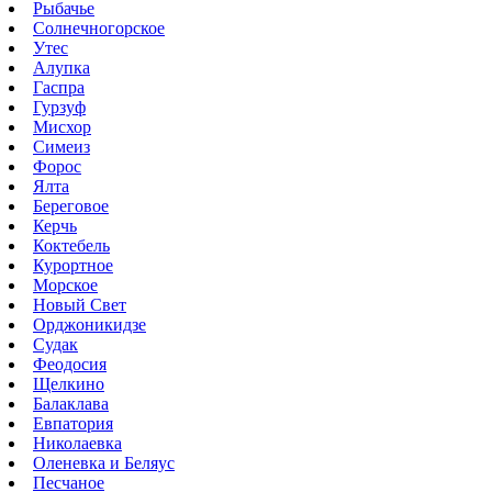
Рыбачье
Солнечногорское
Утес
Алупка
Гаспра
Гурзуф
Мисхор
Симеиз
Форос
Ялта
Береговое
Керчь
Коктебель
Курортное
Морское
Новый Свет
Орджоникидзе
Судак
Феодосия
Щелкино
Балаклава
Евпатория
Николаевка
Оленевка и Беляус
Песчаное