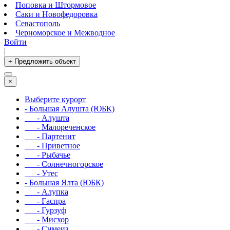
Поповка и Штормовое
Саки и Новофедоровка
Севастополь
Черноморское и Межводное
Войти
|
+ Предложить объект
×
Выберите курорт
- Большая Алушта (ЮБК)
- Алушта
- Малореченское
- Партенит
- Приветное
- Рыбачье
- Солнечногорское
- Утес
- Большая Ялта (ЮБК)
- Алупка
- Гаспра
- Гурзуф
- Мисхор
- Симеиз