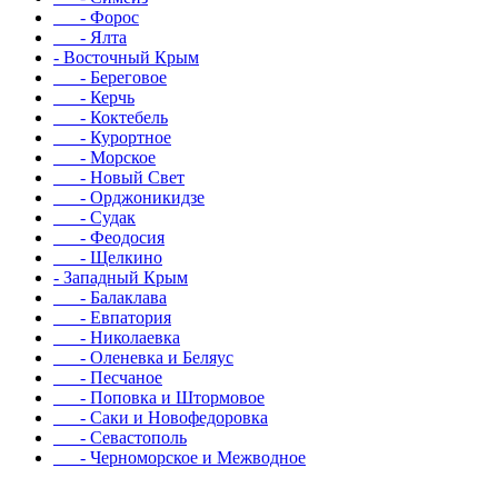
- Форос
- Ялта
- Восточный Крым
- Береговое
- Керчь
- Коктебель
- Курортное
- Морское
- Новый Свет
- Орджоникидзе
- Судак
- Феодосия
- Щелкино
- Западный Крым
- Балаклава
- Евпатория
- Николаевка
- Оленевка и Беляус
- Песчаное
- Поповка и Штормовое
- Саки и Новофедоровка
- Севастополь
- Черноморское и Межводное