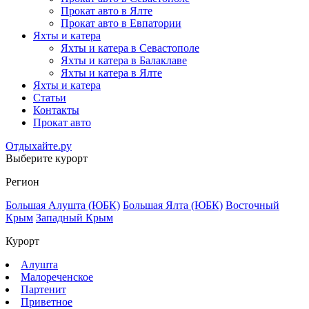
Прокат авто в Ялте
Прокат авто в Евпатории
Яхты и катера
Яхты и катера в Севастополе
Яхты и катера в Балаклаве
Яхты и катера в Ялте
Яхты и катера
Статьи
Контакты
Прокат авто
Отдыхайте.ру
Выберите курорт
Регион
Большая Алушта (ЮБК)
Большая Ялта (ЮБК)
Восточный
Крым
Западный Крым
Курорт
Алушта
Малореченское
Партенит
Приветное