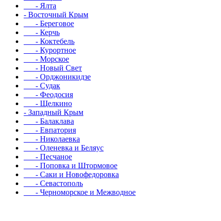
- Ялта
- Восточный Крым
- Береговое
- Керчь
- Коктебель
- Курортное
- Морское
- Новый Свет
- Орджоникидзе
- Судак
- Феодосия
- Щелкино
- Западный Крым
- Балаклава
- Евпатория
- Николаевка
- Оленевка и Беляус
- Песчаное
- Поповка и Штормовое
- Саки и Новофедоровка
- Севастополь
- Черноморское и Межводное