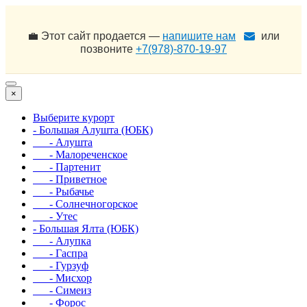
💼 Этот сайт продается —
напишите нам
или
позвоните
+7(978)-870-19-97
×
Выберите курорт
- Большая Алушта (ЮБК)
- Алушта
- Малореченское
- Партенит
- Приветное
- Рыбачье
- Солнечногорское
- Утес
- Большая Ялта (ЮБК)
- Алупка
- Гаспра
- Гурзуф
- Мисхор
- Симеиз
- Форос