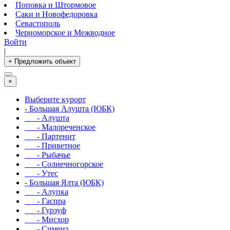
Поповка и Штормовое
Саки и Новофедоровка
Севастополь
Черноморское и Межводное
Войти
|
+ Предложить объект
×
Выберите курорт
- Большая Алушта (ЮБК)
- Алушта
- Малореченское
- Партенит
- Приветное
- Рыбачье
- Солнечногорское
- Утес
- Большая Ялта (ЮБК)
- Алупка
- Гаспра
- Гурзуф
- Мисхор
- Симеиз