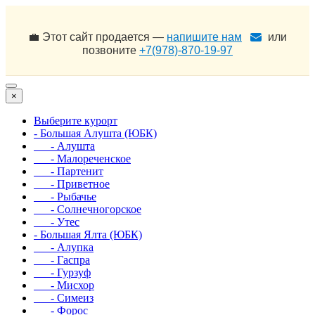
💼 Этот сайт продается —
напишите нам
или
позвоните
+7(978)-870-19-97
×
Выберите курорт
- Большая Алушта (ЮБК)
- Алушта
- Малореченское
- Партенит
- Приветное
- Рыбачье
- Солнечногорское
- Утес
- Большая Ялта (ЮБК)
- Алупка
- Гаспра
- Гурзуф
- Мисхор
- Симеиз
- Форос