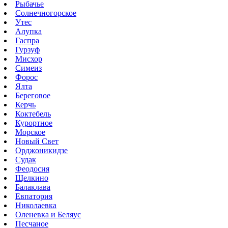
Рыбачье
Солнечногорское
Утес
Алупка
Гаспра
Гурзуф
Мисхор
Симеиз
Форос
Ялта
Береговое
Керчь
Коктебель
Курортное
Морское
Новый Свет
Орджоникидзе
Судак
Феодосия
Щелкино
Балаклава
Евпатория
Николаевка
Оленевка и Беляус
Песчаное