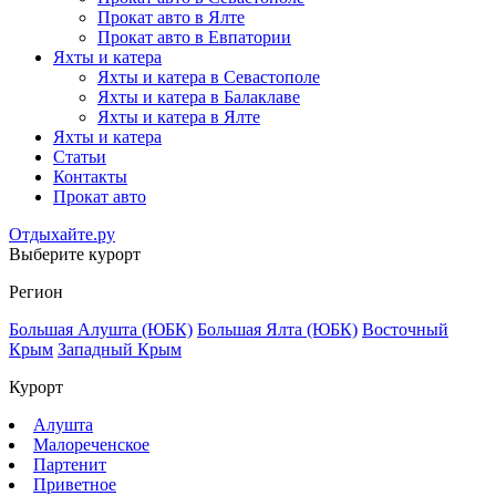
Прокат авто в Ялте
Прокат авто в Евпатории
Яхты и катера
Яхты и катера в Севастополе
Яхты и катера в Балаклаве
Яхты и катера в Ялте
Яхты и катера
Статьи
Контакты
Прокат авто
Отдыхайте.ру
Выберите курорт
Регион
Большая Алушта (ЮБК)
Большая Ялта (ЮБК)
Восточный
Крым
Западный Крым
Курорт
Алушта
Малореченское
Партенит
Приветное