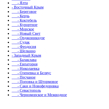
- Ялта
- Восточный Крым
- Береговое
- Керчь
- Коктебель
- Курортное
- Морское
- Новый Свет
- Орджоникидзе
- Судак
- Феодосия
- Щелкино
- Западный Крым
- Балаклава
- Евпатория
- Николаевка
- Оленевка и Беляус
- Песчаное
- Поповка и Штормовое
- Саки и Новофедоровка
- Севастополь
- Черноморское и Межводное