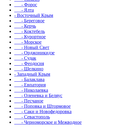
- Форос
- Ялта
- Восточный Крым
- Береговое
- Керчь
- Коктебель
- Курортное
- Морское
- Новый Свет
- Орджоникидзе
- Судак
- Феодосия
- Щелкино
- Западный Крым
- Балаклава
- Евпатория
- Николаевка
- Оленевка и Беляус
- Песчаное
- Поповка и Штормовое
- Саки и Новофедоровка
- Севастополь
- Черноморское и Межводное