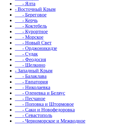
- Ялта
- Восточный Крым
- Береговое
- Керчь
- Коктебель
- Курортное
- Морское
- Новый Свет
- Орджоникидзе
- Судак
- Феодосия
- Щелкино
- Западный Крым
- Балаклава
- Евпатория
- Николаевка
- Оленевка и Беляус
- Песчаное
- Поповка и Штормовое
- Саки и Новофедоровка
- Севастополь
- Черноморское и Межводное