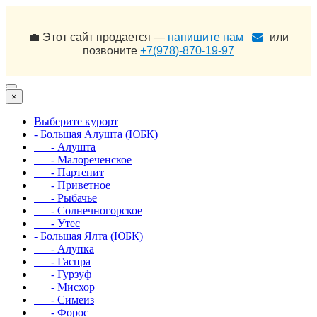
💼 Этот сайт продается —
напишите нам
или
позвоните
+7(978)-870-19-97
×
Выберите курорт
- Большая Алушта (ЮБК)
- Алушта
- Малореченское
- Партенит
- Приветное
- Рыбачье
- Солнечногорское
- Утес
- Большая Ялта (ЮБК)
- Алупка
- Гаспра
- Гурзуф
- Мисхор
- Симеиз
- Форос