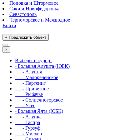
Поповка и Штормовое
Саки и Новофедоровка
Севастополь
Черноморское и Межводное
Войти
|
+ Предложить объект
×
Выберите курорт
- Большая Алушта (ЮБК)
- Алушта
- Малореченское
- Партенит
- Приветное
- Рыбачье
- Солнечногорское
- Утес
- Большая Ялта (ЮБК)
- Алупка
- Гаспра
- Гурзуф
- Мисхор
- Симеиз