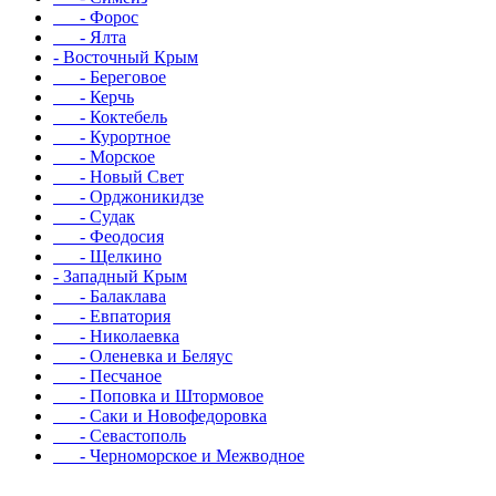
- Форос
- Ялта
- Восточный Крым
- Береговое
- Керчь
- Коктебель
- Курортное
- Морское
- Новый Свет
- Орджоникидзе
- Судак
- Феодосия
- Щелкино
- Западный Крым
- Балаклава
- Евпатория
- Николаевка
- Оленевка и Беляус
- Песчаное
- Поповка и Штормовое
- Саки и Новофедоровка
- Севастополь
- Черноморское и Межводное