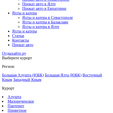
Прокат авто в Ялте
Прокат авто в Евпатории
Яхты и катера
Яхты и катера в Севастополе
Яхты и катера в Балаклаве
Яхты и катера в Ялте
Яхты и катера
Статьи
Контакты
Прокат авто
Отдыхайте.ру
Выберите курорт
Регион
Большая Алушта (ЮБК)
Большая Ялта (ЮБК)
Восточный
Крым
Западный Крым
Курорт
Алушта
Малореченское
Партенит
Приветное