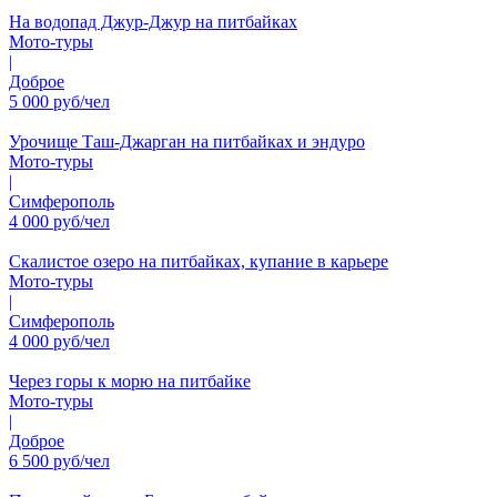
На водопад Джур-Джур на питбайках
Мото-туры
|
Доброе
5 000 руб/чел
Урочище Таш-Джарган на питбайках и эндуро
Мото-туры
|
Симферополь
4 000 руб/чел
Скалистое озеро на питбайках, купание в карьере
Мото-туры
|
Симферополь
4 000 руб/чел
Через горы к морю на питбайке
Мото-туры
|
Доброе
6 500 руб/чел