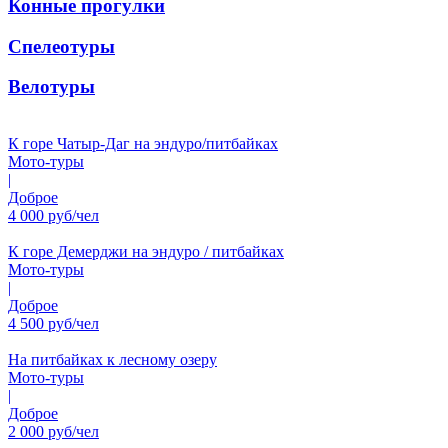
Конные прогулки
Спелеотуры
Велотуры
К горе Чатыр-Даг на эндуро/питбайках
Мото-туры
|
Доброе
4 000 руб/чел
К горе Демерджи на эндуро / питбайках
Мото-туры
|
Доброе
4 500 руб/чел
На питбайках к лесному озеру
Мото-туры
|
Доброе
2 000 руб/чел