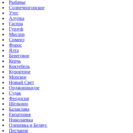
Рыбачье
Солнечногорское
Утес
Алупка
Гаспра
Гурзуф
Мисхор
Симеиз
Форос
Ялта
Береговое
Керчь
Коктебель
Курортное
Морское
Новый Свет
Орджоникидзе
Судак
Феодосия
Щелкино
Балаклава
Евпатория
Николаевка
Оленевка и Беляус
Песчаное