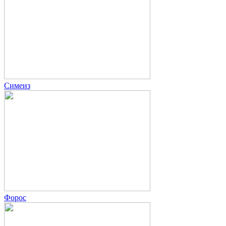
Симеиз
Форос