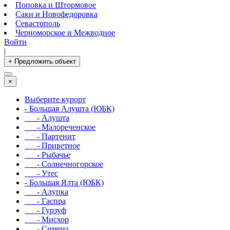
Поповка и Штормовое
Саки и Новофедоровка
Севастополь
Черноморское и Межводное
Войти
|
+ Предложить объект
×
Выберите курорт
- Большая Алушта (ЮБК)
- Алушта
- Малореченское
- Партенит
- Приветное
- Рыбачье
- Солнечногорское
- Утес
- Большая Ялта (ЮБК)
- Алупка
- Гаспра
- Гурзуф
- Мисхор
- Симеиз