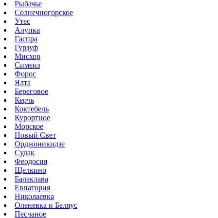
Рыбачье
Солнечногорское
Утес
Алупка
Гаспра
Гурзуф
Мисхор
Симеиз
Форос
Ялта
Береговое
Керчь
Коктебель
Курортное
Морское
Новый Свет
Орджоникидзе
Судак
Феодосия
Щелкино
Балаклава
Евпатория
Николаевка
Оленевка и Беляус
Песчаное