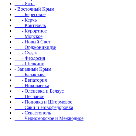
- Ялта
- Восточный Крым
- Береговое
- Керчь
- Коктебель
- Курортное
- Морское
- Новый Свет
- Орджоникидзе
- Судак
- Феодосия
- Щелкино
- Западный Крым
- Балаклава
- Евпатория
- Николаевка
- Оленевка и Беляус
- Песчаное
- Поповка и Штормовое
- Саки и Новофедоровка
- Севастополь
- Черноморское и Межводное