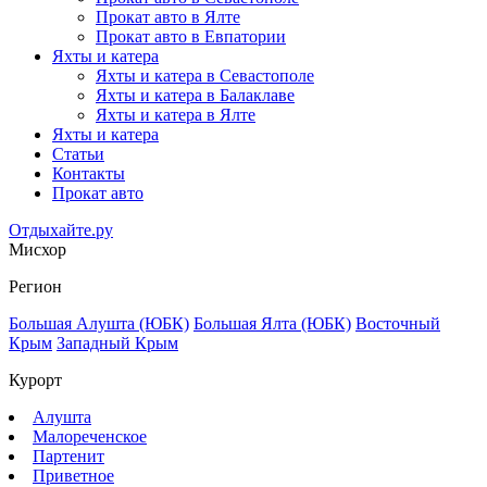
Прокат авто в Ялте
Прокат авто в Евпатории
Яхты и катера
Яхты и катера в Севастополе
Яхты и катера в Балаклаве
Яхты и катера в Ялте
Яхты и катера
Статьи
Контакты
Прокат авто
Отдыхайте.ру
Мисхор
Регион
Большая Алушта (ЮБК)
Большая Ялта (ЮБК)
Восточный
Крым
Западный Крым
Курорт
Алушта
Малореченское
Партенит
Приветное