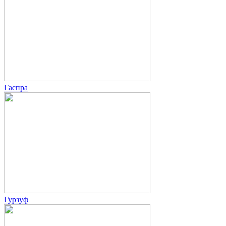
Гаспра
Гурзуф