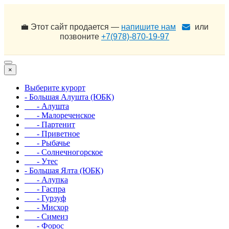
💼 Этот сайт продается —
напишите нам
или
позвоните
+7(978)-870-19-97
×
Выберите курорт
- Большая Алушта (ЮБК)
- Алушта
- Малореченское
- Партенит
- Приветное
- Рыбачье
- Солнечногорское
- Утес
- Большая Ялта (ЮБК)
- Алупка
- Гаспра
- Гурзуф
- Мисхор
- Симеиз
- Форос