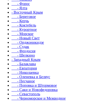
- Форос
- Ялта
- Восточный Крым
- Береговое
- Керчь
- Коктебель
- Курортное
- Морское
- Новый Свет
- Орджоникидзе
- Судак
- Феодосия
- Щелкино
- Западный Крым
- Балаклава
- Евпатория
- Николаевка
- Оленевка и Беляус
- Песчаное
- Поповка и Штормовое
- Саки и Новофедоровка
- Севастополь
- Черноморское и Межводное